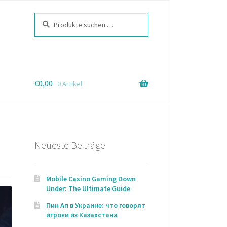
Suchen
Suchen
nach:
€
0,00
0 Artikel
Neueste Beiträge
Mobile Casino Gaming Down
Under: The Ultimate Guide
Пин Ап в Украине: что говорят
игроки из Казахстана