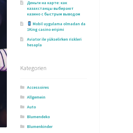
Деньги на карте: как
казахстанцы выбирают
казино с быстрым выводом
Mobil uygulama olmadan da
1King casino erişimi
Aviator ile yükselirken riskleri
hesapla
Kategorien
Accessoires
Allgemein
Auto
Blumendeko
Blumenkinder