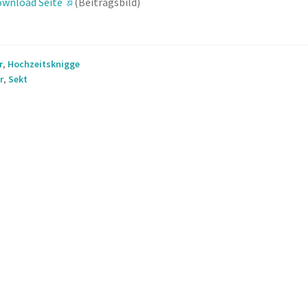
wnload Seite
(Beitragsbild)
r
,
Hochzeitsknigge
r
,
Sekt