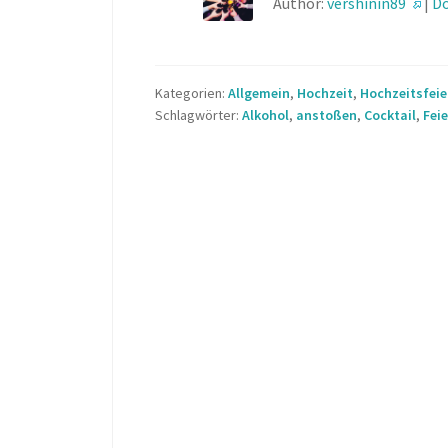
Author:
vershinin89
|
Do
Kategorien:
Allgemein
,
Hochzeit
,
Hochzeitsfeie
Schlagwörter:
Alkohol
,
anstoßen
,
Cocktail
,
Feie