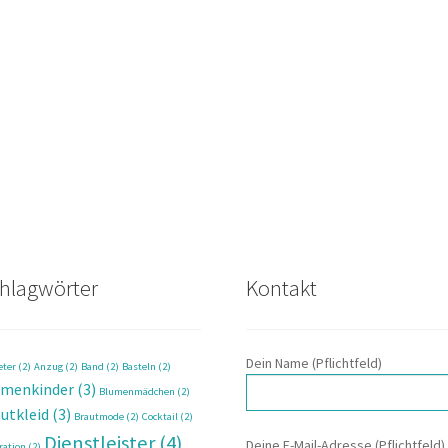
hlagwörter
Kontakt
Dein Name (Pflichtfeld)
eter
(2)
Anzug
(2)
Band
(2)
Basteln
(2)
umenkinder
(3)
Blumenmädchen
(2)
utkleid
(3)
Brautmode
(2)
Cocktail
(2)
Dienstleister
(4)
Deine E-Mail-Adresse (Pflichtfeld)
ration
(2)