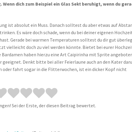
 Wenn dich zum Beispiel ein Glas Sekt beruhigt, wenn du ger
ng ist absolut ein Muss. Danach solltest du aber etwas auf Absta
trinken. Es wäre doch schade, wenn du bei deiner eigenen Hochzei
ss hast. Gerade bei warmen Temperaturen solltest du dir gut überle
tzt vielleicht doch zu viel werden könnte. Bietet bei eurer Hochzei
re Bardamen haben hierzu eine Art Caipirinha mit Sprite angeboten
r geeignet. Denkt bitte bei aller Feierlaune auch an den Kater dan
der fahrt sogar in die Flitterwochen, ist ein dicker Kopf nicht
gen! Sei der Erste, der diesen Beitrag bewertet.