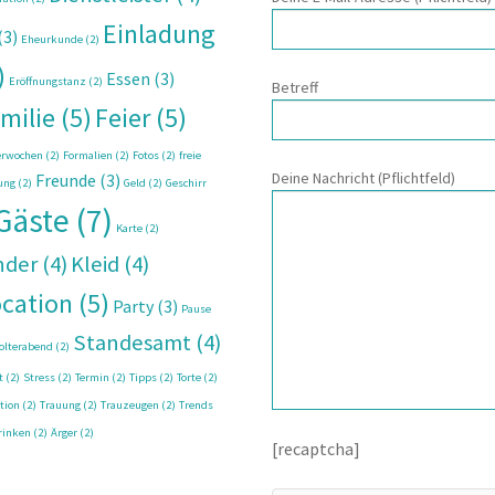
Einladung
(3)
Eheurkunde
(2)
)
Essen
(3)
Eröffnungstanz
(2)
Betreff
milie
(5)
Feier
(5)
terwochen
(2)
Formalien
(2)
Fotos
(2)
freie
Deine Nachricht (Pflichtfeld)
Freunde
(3)
ung
(2)
Geld
(2)
Geschirr
Gäste
(7)
Karte
(2)
nder
(4)
Kleid
(4)
cation
(5)
Party
(3)
Pause
Standesamt
(4)
olterabend
(2)
t
(2)
Stress
(2)
Termin
(2)
Tipps
(2)
Torte
(2)
tion
(2)
Trauung
(2)
Trauzeugen
(2)
Trends
rinken
(2)
Ärger
(2)
[recaptcha]