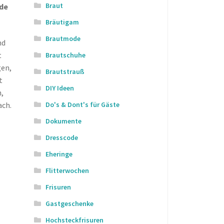
Braut
ade
Bräutigam
Brautmode
nd
t
Brautschuhe
gen,
Brautstrauß
t
DIY Ideen
,
Do's & Dont's für Gäste
ach.
Dokumente
Dresscode
Eheringe
Flitterwochen
Frisuren
Gastgeschenke
Hochsteckfrisuren