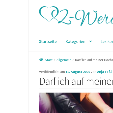
Zur
Zum
Navigation
Inhalt
springen
springen
Startseite
Kategorien
Lexiko
Start
Allgemein
Darf ich auf meiner Hochz
Veröffentlicht am
18. August 2020
von
Anja Faßl
Darf ich auf meine