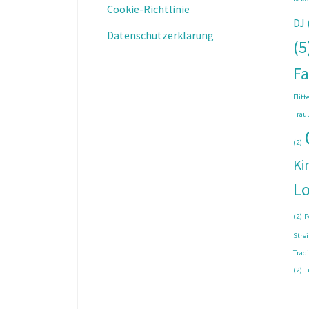
Cookie-Richtlinie
DJ
Datenschutzerklärung
(5
Fa
Flit
Trau
(2)
Ki
Lo
(2)
P
Strei
Tradi
(2)
T