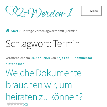
Zur
Zum
Menü
Navigation
Inhalt
springen
springen
Startseite
Start
Beiträge verschlagwortet mit „Termin“
Unterm
Kategorien
Schlagwort:
Termin
öffnen
Lexikon
Veröffentlicht am
30. April 2020
von
Anja Faßl
—
Kommentar
Unterm
Shop
hinterlassen
öffnen
Welche Dokumente
brauchen wir, um
heiraten zu können?
0 (0)