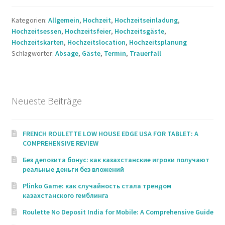
mit
Kategorien:
Allgemein
,
Hochzeit
,
Hochzeitseinladung
,
Absagen
Hochzeitsessen
,
Hochzeitsfeier
,
Hochzeitsgäste
,
um?
Hochzeitskarten
,
Hochzeitslocation
,
Hochzeitsplanung
Schlagwörter:
Absage
,
Gäste
,
Termin
,
Trauerfall
0 (0)
Neueste Beiträge
FRENCH ROULETTE LOW HOUSE EDGE USA FOR TABLET: A
COMPREHENSIVE REVIEW
Без депозита бонус: как казахстанские игроки получают
реальные деньги без вложений
Plinko Game: как случайность стала трендом
казахстанского гемблинга
Roulette No Deposit India for Mobile: A Comprehensive Guide