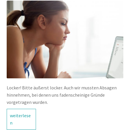
Locker! Bitte äußerst locker. Auch wir mussten Absagen
hinnehmen, bei denen uns fadenscheinige Gründe
vorgetragen wurden.
Wie
weiterlese
gehen
n
wir