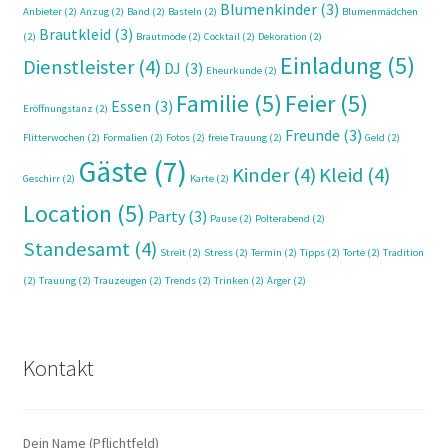
Blumenkinder
(3)
Anbieter
(2)
Anzug
(2)
Band
(2)
Basteln
(2)
Blumenmädchen
Brautkleid
(3)
(2)
Brautmode
(2)
Cocktail
(2)
Dekoration
(2)
Einladung
(5)
Dienstleister
(4)
DJ
(3)
Eheurkunde
(2)
Familie
(5)
Feier
(5)
Essen
(3)
Eröffnungstanz
(2)
Freunde
(3)
Flitterwochen
(2)
Formalien
(2)
Fotos
(2)
freie Trauung
(2)
Geld
(2)
Gäste
(7)
Kinder
(4)
Kleid
(4)
Geschirr
(2)
Karte
(2)
Location
(5)
Party
(3)
Pause
(2)
Polterabend
(2)
Standesamt
(4)
Streit
(2)
Stress
(2)
Termin
(2)
Tipps
(2)
Torte
(2)
Tradition
(2)
Trauung
(2)
Trauzeugen
(2)
Trends
(2)
Trinken
(2)
Ärger
(2)
Kontakt
Dein Name (Pflichtfeld)