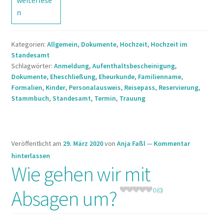
weiterlese
Dokumente
n
brauchen
wir,
Kategorien:
Allgemein
,
Dokumente
,
Hochzeit
,
Hochzeit im
um
Standesamt
heiraten
Schlagwörter:
Anmeldung
,
Aufenthaltsbescheinigung
,
zu
Dokumente
,
Eheschließung
,
Eheurkunde
,
Familienname
,
können?
Formalien
,
Kinder
,
Personalausweis
,
Reisepass
,
Reservierung
,
Stammbuch
,
Standesamt
,
Termin
,
Trauung
0 (0)
Veröffentlicht am
29. März 2020
von
Anja Faßl
—
Kommentar
hinterlassen
Wie gehen wir mit
Absagen um?
0 (0)