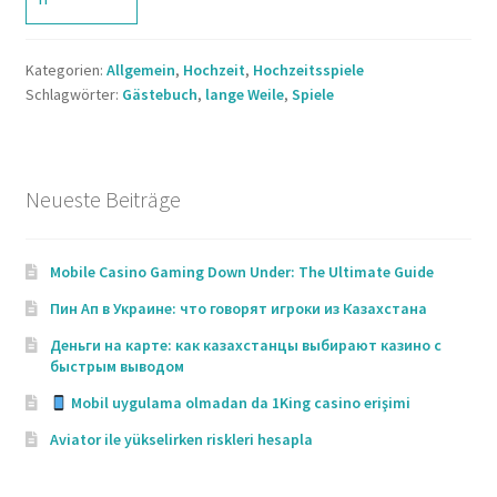
Hochzeitsspiele?
Kategorien:
Allgemein
,
Hochzeit
,
Hochzeitsspiele
0 (0)
Schlagwörter:
Gästebuch
,
lange Weile
,
Spiele
Neueste Beiträge
Mobile Casino Gaming Down Under: The Ultimate Guide
Пин Ап в Украине: что говорят игроки из Казахстана
Деньги на карте: как казахстанцы выбирают казино с
быстрым выводом
Mobil uygulama olmadan da 1King casino erişimi
Aviator ile yükselirken riskleri hesapla