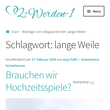
Zur
Zum
Menü
Navigation
Inhalt
springen
springen
Startseite
Start
Beiträge verschlagwortet mit „lange Weile“
Unterm
Kategorien
Schlagwort:
lange Weile
öffnen
Lexikon
Veröffentlicht am
27. Februar 2020
von
Anja Faßl
—
Kommentar
Unterm
Shop
hinterlassen
öffnen
Brauchen wir
Hochzeitsspiele?
0 (0)