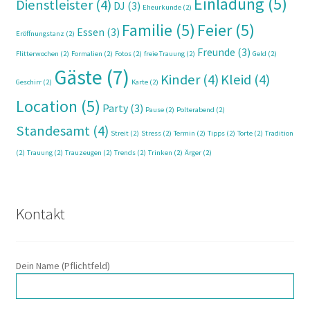
Einladung
(5)
Dienstleister
(4)
DJ
(3)
Eheurkunde
(2)
Familie
(5)
Feier
(5)
Essen
(3)
Eröffnungstanz
(2)
Freunde
(3)
Flitterwochen
(2)
Formalien
(2)
Fotos
(2)
freie Trauung
(2)
Geld
(2)
Gäste
(7)
Kinder
(4)
Kleid
(4)
Geschirr
(2)
Karte
(2)
Location
(5)
Party
(3)
Pause
(2)
Polterabend
(2)
Standesamt
(4)
Streit
(2)
Stress
(2)
Termin
(2)
Tipps
(2)
Torte
(2)
Tradition
(2)
Trauung
(2)
Trauzeugen
(2)
Trends
(2)
Trinken
(2)
Ärger
(2)
Kontakt
Dein Name (Pflichtfeld)