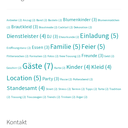
Blumenkinder
(3)
Anbieter
(2)
Anzug
(2)
Band
(2)
Basteln
(2)
Blumenmädchen
Brautkleid
(3)
(2)
Brautmode
(2)
Cocktail
(2)
Dekoration
(2)
Einladung
(5)
Dienstleister
(4)
DJ
(3)
Eheurkunde
(2)
Familie
(5)
Feier
(5)
Essen
(3)
Eröffnungstanz
(2)
Freunde
(3)
Flitterwochen
(2)
Formalien
(2)
Fotos
(2)
freie Trauung
(2)
Geld
(2)
Gäste
(7)
Kinder
(4)
Kleid
(4)
Geschirr
(2)
Karte
(2)
Location
(5)
Party
(3)
Pause
(2)
Polterabend
(2)
Standesamt
(4)
Streit
(2)
Stress
(2)
Termin
(2)
Tipps
(2)
Torte
(2)
Tradition
(2)
Trauung
(2)
Trauzeugen
(2)
Trends
(2)
Trinken
(2)
Ärger
(2)
Kontakt