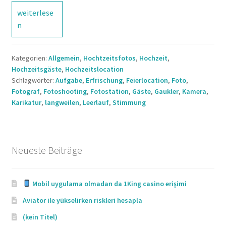
Was
weiterlese
machen
n
unsere
Gäste
Kategorien:
Allgemein
,
Hochtzeitsfotos
,
Hochzeit
,
während
Hochzeitsgäste
,
Hochzeitslocation
wir
Schlagwörter:
Aufgabe
,
Erfrischung
,
Feierlocation
,
Foto
,
beim
Fotograf
,
Fotoshooting
,
Fotostation
,
Gäste
,
Gaukler
,
Kamera
,
Fotoshooting
Karikatur
,
langweilen
,
Leerlauf
,
Stimmung
sind?
0 (0)
Neueste Beiträge
Mobil uygulama olmadan da 1King casino erişimi
Aviator ile yükselirken riskleri hesapla
(kein Titel)