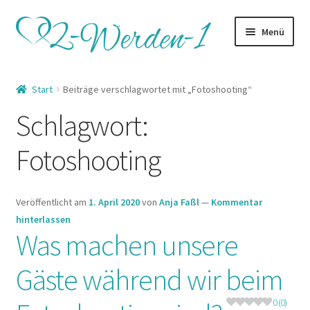
Zur
Zum
Menü
Navigation
Inhalt
springen
springen
Startseite
Start
Beiträge verschlagwortet mit „Fotoshooting“
Unterm
Kategorien
Schlagwort:
öffnen
Lexikon
Fotoshooting
Unterm
Shop
öffnen
Veröffentlicht am
1. April 2020
von
Anja Faßl
—
Kommentar
hinterlassen
Was machen unsere
Gäste während wir beim
0 (0)